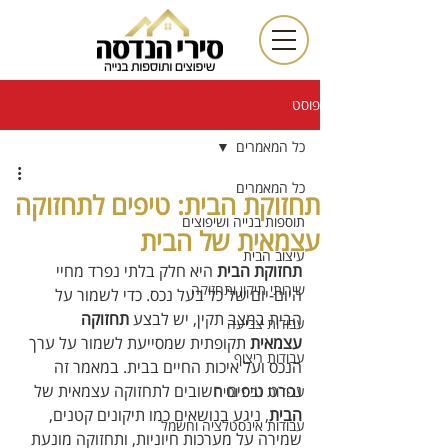
פוסט
כל המאמרים
כל המאמרים
תחזוקת הבית: טיפים לתחזוקה
תוספות בנייה ושיפוצים
עצמאית של הבית
עיצוב הבית
תחזוקת הבית
 היא חלק בלתי נפרד מחיי 
שירותי תיקון ותחזוקה
היום-יום של כל בעל נכס. כדי לשמור על 
הבית במצב תקין, יש לבצע 
תחזוקה 
עבודות צביעה
עצמאית
 תקופתית שמסייעת לשמור על ערך 
עבודות ריצוף
הנכס ועל איכות החיים בבית. במאמר זה 
נפרט טיפים חשובים לתחזוקה עצמאית של 
עבודות גבס וטיח
הבית
, ניגע בנושאים כמו תיקונים קטנים, 
עבודות אינסטלציה וחשמל
שמירה על מערכות חיוניות, ותחזוקה מונעת 